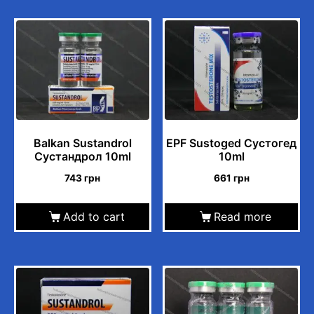
Balkan Sustandrol
EPF Sustoged Сустогед
Сустандрол 10ml
10ml
743
грн
661
грн
Add to cart
Read more