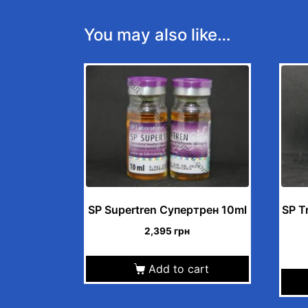
You may also like…
SP Supertren Супертрен 10ml
SP T
2,395
грн
Add to cart