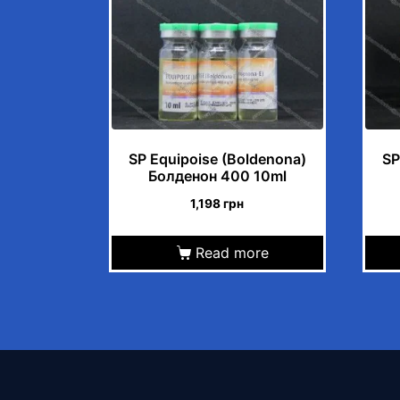
SP Equipoise (Boldenona)
SP
Болденон 400 10ml
1,198
грн
Read more