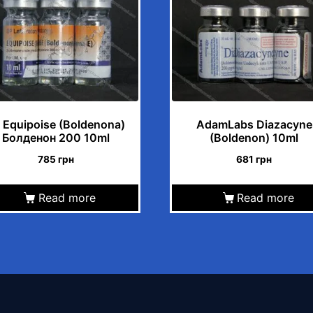
e
m
a
i
l
a
d
 Equipoise (Boldenona)
AdamLabs Diazacyne
Болденон 200 10ml
(Boldenon) 10ml
d
r
785
грн
681
грн
e
s
Read more
Read more
s
t
o
j
o
i