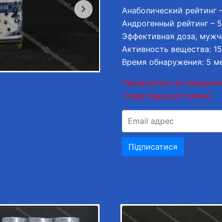
Анаболический рейтинг –
Андрогенный рейтинг – 
Эффективная доза, мужч
Активность вещества: 15
Время обнаружения: 5 м
Підписатися на повідомл
товар буде доступний.
E
n
t
Підписатися
e
r
y
o
u
r