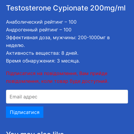
Testosterone Cypionate 200mg/ml
Анаболический рейтинг – 100
Андрогенный рейтинг – 100
Эффективная доза, мужчины: 200-1000мг в
неделю.
Активность вещества: 8 дней.
Время обнаружения: 3 месяца.
Підписатися на повідомлення, Вам прийде
повідомлення, коли товар буде доступний.
E
n
t
Підписатися
e
r
y