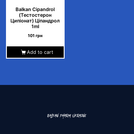
r
Balkan Cipandrol
t
(Тестостерон
h
Ципіонат) Ціпандрол
i
1ml
s
101
грн
p
r
Add to cart
o
d
u
c
t