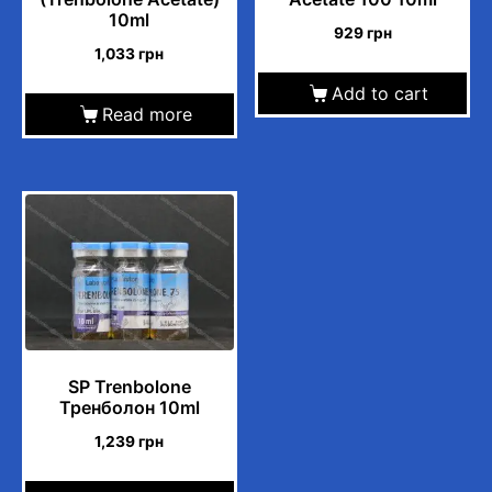
10ml
929
грн
1,033
грн
Add to cart
Read more
SP Trenbolone
Тренболон 10ml
1,239
грн