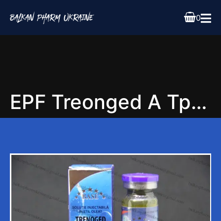
0
EPF Treonged A Треногед 10ml