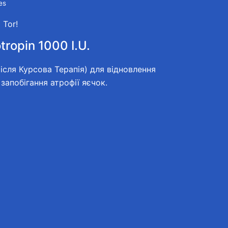
es
Tor!
ropin 1000 I.U.
ісля Курсова Терапія) для відновлення
 запобігання атрофії яєчок.