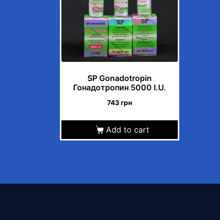
SP Gonadotropin
Гонадотропин 5000 I.U.
743
грн
Add to cart