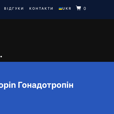
0
ВІДГУКИ
КОНТАКТИ
UKR
.
opin Гонадотропін