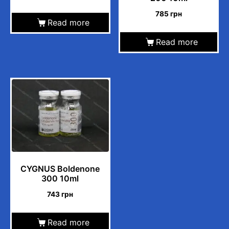
785
грн
Read more
Read more
CYGNUS Boldenone
300 10ml
743
грн
Read more