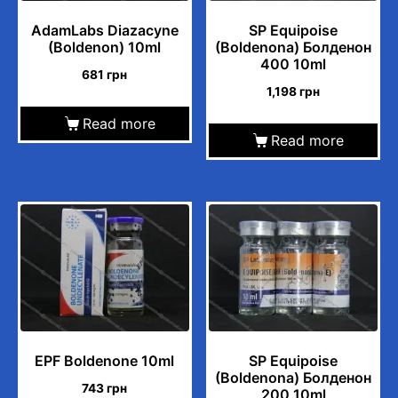
AdamLabs Diazacyne
SP Equipoise
(Boldenon) 10ml
(Boldenona) Болденон
400 10ml
681
грн
1,198
грн
Read more
Read more
EPF Boldenone 10ml
SP Equipoise
(Boldenona) Болденон
743
грн
200 10ml